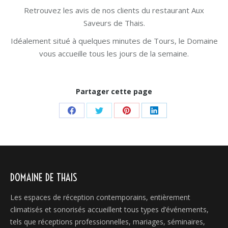
Retrouvez les avis de nos clients du restaurant Aux
Saveurs de Thais.
Idéalement situé à quelques minutes de Tours, le Domaine
vous accueille tous les jours de la semaine.
Partager cette page
Share
Share
Share
Share
on
on
on
on
Facebook
Twitter
Pinterest
LinkedIn
DOMAINE DE THAIS
Les espaces de réception contemporains, entièrement
climatisés et sonorisés accueillent tous types d’événements,
tels que réceptions professionnelles, mariages, séminaires,