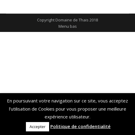
on
on
on
on
Facebook
Twitter
Pinterest
LinkedIn
Copyright Domaine de Thais 2018
Menu bas
En poursuivant votre navigation sur ce site, vous acceptez
l’utilisation de Cookies pour vous proposer une meilleure
expérience utilisateur.
Politique de confidentialité
Accepter