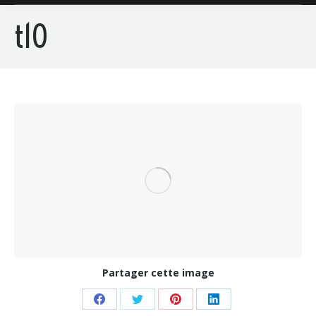
t10
Partager cette image
Share
Share
Share
Share