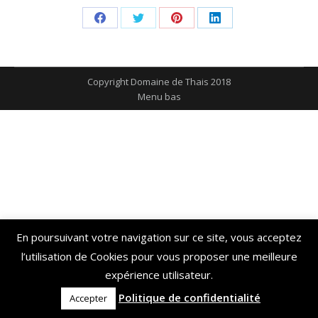
Share
Share
Share
Share
on
on
on
on
Facebook
Twitter
Pinterest
LinkedIn
Copyright Domaine de Thais 2018
Menu bas
En poursuivant votre navigation sur ce site, vous acceptez
l’utilisation de Cookies pour vous proposer une meilleure
expérience utilisateur.
Politique de confidentialité
Accepter