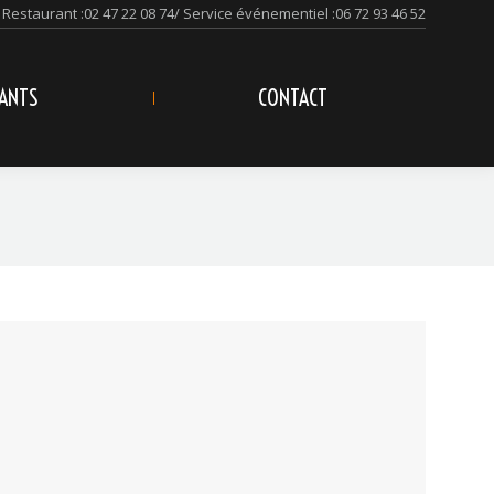
Restaurant :
02 47 22 08 74
/ Service événementiel :
06 72 93 46 52
ANTS
CONTACT