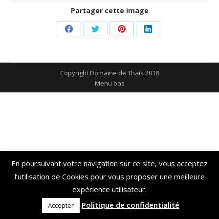
Partager cette image
Share
Share
Share
Share
on
on
on
on
Facebook
Twitter
Pinterest
LinkedIn
Copyright Domaine de Thais 2018
Menu bas
En poursuivant votre navigation sur ce site, vous acceptez
l’utilisation de Cookies pour vous proposer une meilleure
expérience utilisateur.
Politique de confidentialité
Accepter