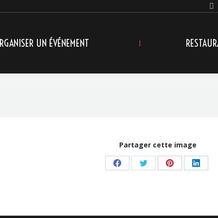
RGANISER UN ÉVÉNEMENT
RESTAUR
Partager cette image
Share
Share
Share
Share
on
on
on
on
Facebook
Twitter
Pinterest
Linke