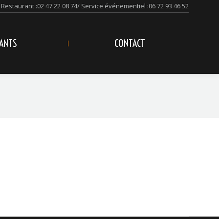
Restaurant :
02 47 22 08 74
/ Service événementiel :
06 72 93 46 52
ANTS
CONTACT
dIn