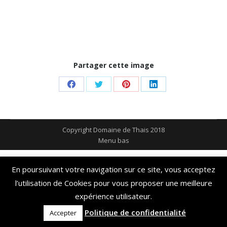
Partager cette image
Share
Share
Share
Share
on
on
on
on
Facebook
Twitter
Pinterest
LinkedIn
Copyright Domaine de Thais 2018
Menu bas
En poursuivant votre navigation sur ce site, vous acceptez
l’utilisation de Cookies pour vous proposer une meilleure
expérience utilisateur.
Politique de confidentialité
Accepter