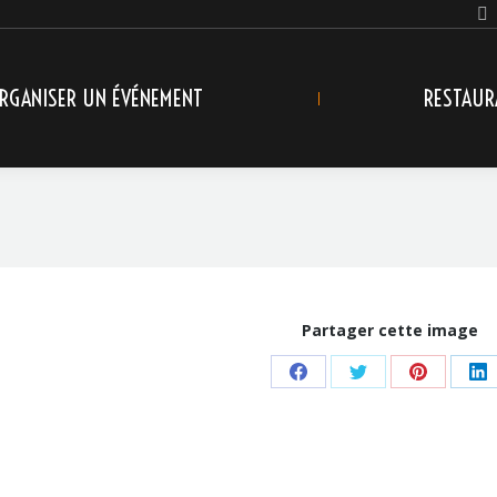
RGANISER UN ÉVÉNEMENT
RESTAUR
Partager cette image
Share
Share
Share
Sh
on
on
on
o
Facebook
Twitter
Pinterest
Li