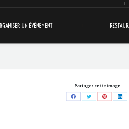
RGANISER UN ÉVÉNEMENT
RESTAUR
Partager cette image
Share
Share
Share
Sha
on
on
on
on
Facebook
Twitter
Pinterest
Link