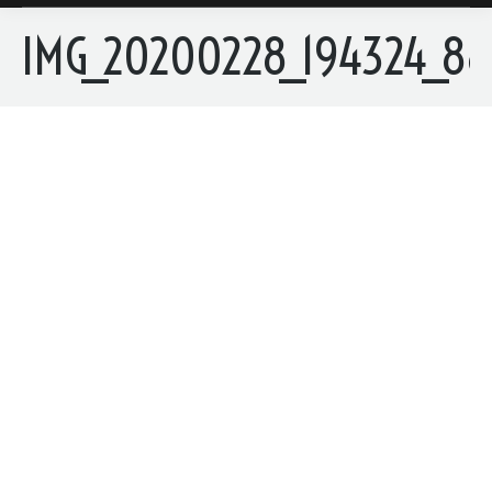
IMG_20200228_194324_88