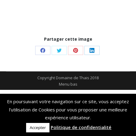
Partager cette image
Share
Share
Share
Share
on
on
on
on
Facebook
Twitter
Pinterest
LinkedIn
Copyright Domaine de Thais 2018
Menu bas
En poursuivant votre navigation sur ce site, vous acceptez
l’utilisation de Cookies pour vous proposer une meilleure
expérience utilisateur.
Politique de confidentialité
Accepter