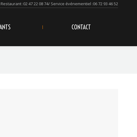
Restaurant :
02 47 22 08 74
/ Service événementiel :
06 72 93 46 52
ANTS
CONTACT