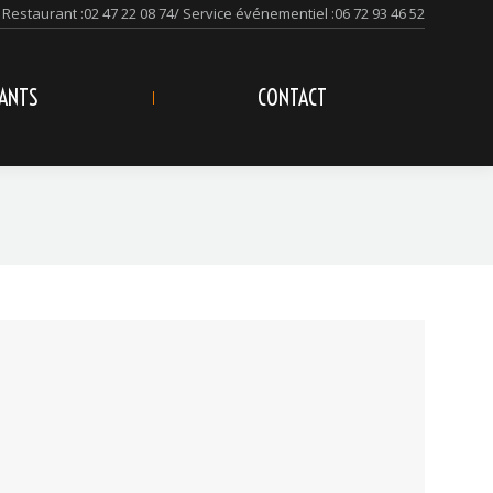
Restaurant :
02 47 22 08 74
/ Service événementiel :
06 72 93 46 52
ANTS
CONTACT