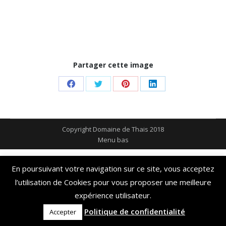
Partager cette image
Share
Share
Share
Share
on
on
on
on
Facebook
Twitter
Pinterest
LinkedIn
Copyright Domaine de Thais 2018
Menu bas
En poursuivant votre navigation sur ce site, vous acceptez
l’utilisation de Cookies pour vous proposer une meilleure
expérience utilisateur.
Politique de confidentialité
Accepter