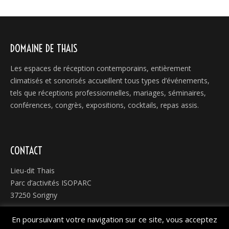
on
on
on
on
Facebook
Twitter
Pinterest
LinkedIn
DOMAINE DE THAIS
Les espaces de réception contemporains, entièrement
climatisés et sonorisés accueillent tous types d’événements,
tels que réceptions professionnelles, mariages, séminaires,
conférences, congrès, expositions, cocktails, repas assis.
CONTACT
Lieu-dit Thais
Parc d’activités ISOPARC
37250 Sorigny
En poursuivant votre navigation sur ce site, vous acceptez
02 47 22 08 74