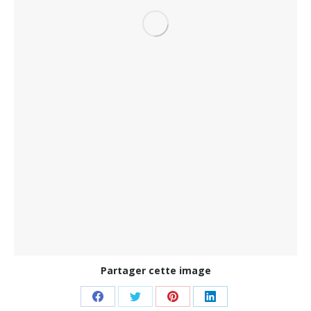
Partager cette image
Share
Share
Share
Share