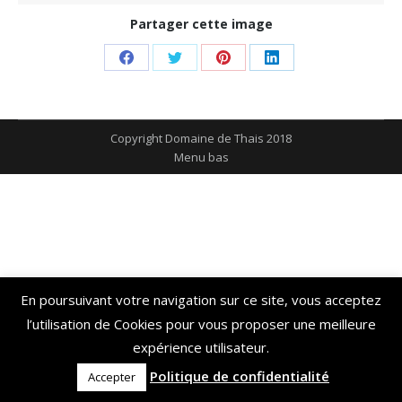
Partager cette image
Share
Share
Share
Share
on
on
on
on
Facebook
Twitter
Pinterest
LinkedIn
Copyright Domaine de Thais 2018
Menu bas
En poursuivant votre navigation sur ce site, vous acceptez
l’utilisation de Cookies pour vous proposer une meilleure
expérience utilisateur.
Politique de confidentialité
Accepter