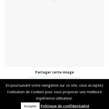
Partager cette image
Share
Share
Share
Share
En poursuivant votre navigation sur ce site, vous acceptez
on
on
on
on
l’utilisation de Cookies pour vous proposer une meilleure
expérience utilisateur.
Facebook
Twitter
Pinterest
LinkedIn
Copyright Domaine de Thais 2018
Politique de confidentialité
Accepter
Menu bas