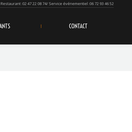
Restaurant :
02 47 22 08 74
/ Service événementiel :
06 72 93 46 52
ANTS
CONTACT