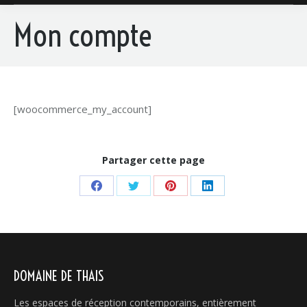
Mon compte
[woocommerce_my_account]
Partager cette page
Share
Share
Share
Share
on
on
on
on
Facebook
Twitter
Pinterest
LinkedIn
DOMAINE DE THAIS
Les espaces de réception contemporains, entièrement