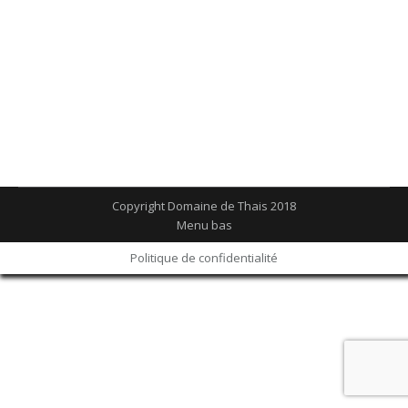
Yourself (Tours) organisent pour vous un Escape
Game sur le thème de Noël dans un des espaces
du Domaine ! Organisez un évènement de fin
d’année unique de plus en plus apprécié par les
entreprises…
Copyright Domaine de Thais 2018
Menu bas
Politique de confidentialité