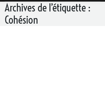
Archives de l’étiquette :
Cohésion
Escape Game – Domaine de Thais
Domaine de Thais
Par
gilles
30 octobre 2019
VOUS SOUHAITEZ ORGANISER UN ESCAPE GAME
AVEC VOS COLLABORATEURS DANS UN CADRE
PRIVILÉGIÉ ? Le domaine de Thais et Escape