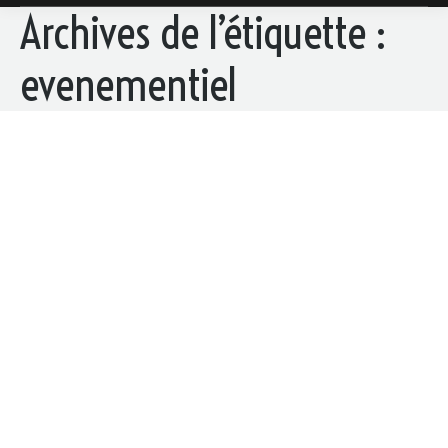
Archives de l’étiquette :
evenementiel
Self inter-entreprises
Domaine de Thais
Par
gilles
23 octobre 2019
Savez-vous que le domaine de Thais possède un
self inter-entreprises ? Du lundi au vendredi et cela
toute l’année, notre self vous propose des menus