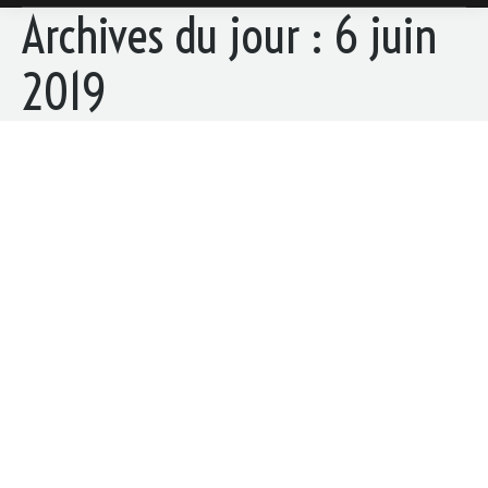
Archives du jour :
6 juin
2019
Fête des pères
Domaine de Thais
Par
gilles
6 juin 2019
Découvrez notre menu spécial fête des Pères dans
votre restaurant Aux saveurs de Thais le dimanche
16 juin 2019 (service du midi exclusivement). Nous