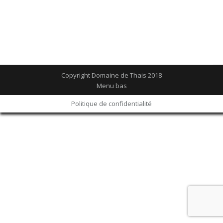
vous souhaitons une bonne fête des Pères !
Contact au 02 47 28 08 74
Copyright Domaine de Thais 2018
Menu bas
Politique de confidentialité