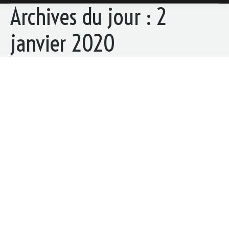
Archives du jour :
2
janvier 2020
BONNE ANNÉE 2020 !
Domaine de Thais
Par
gilles
2 janvier 2020
Toute l’équipe du Domaine de Thais vous
souhaite ses meilleurs voeux pour l’année 2020 !
En espérant vous voir trés prochainement dans nos