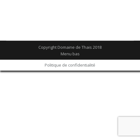
espaces. Retrouvez nous sur facebook, instagram
ou linkedin
Copyright Domaine de Thais 2018
Menu bas
Politique de confidentialité