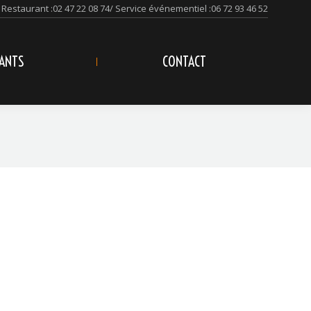
Restaurant :
02 47 22 08 74
/ Service événementiel :
06 72 93 46 52
ANTS
CONTACT