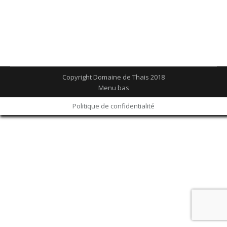
Espace t20
T20
Par
admin
2 juillet 2016
Laisser un commentaire
Copyright Domaine de Thais 2018
Menu bas
Politique de confidentialité