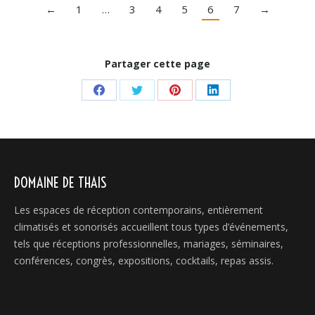
←
1
…
3
4
5
6
7
→
Partager cette page
Share
Share
Share
Share
on
on
on
on
Facebook
Twitter
Pinterest
LinkedIn
DOMAINE DE THAIS
Les espaces de réception contemporains, entièrement
climatisés et sonorisés accueillent tous types d’événements,
tels que réceptions professionnelles, mariages, séminaires,
conférences, congrès, expositions, cocktails, repas assis.