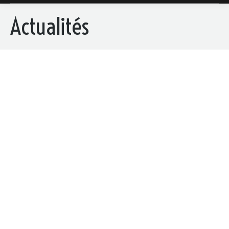
Actualités
OCT
3
Rôtisserie en famille chaque dimanche à 12 h 00
3 octobre 2017