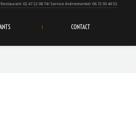
Restaurant :
02 47 22 08 74
/ Service événementiel :
06 72 93 46 52
ANTS
CONTACT
NOV
8